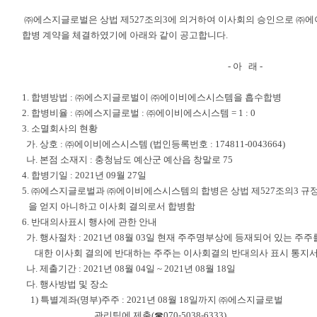
㈜에스지글로벌은 상법 제527조의3에 의거하여 이사회의 승인으로 ㈜
합병 계약을 체결하였기에 아래와 같이 공고합니다.
- 아 래 -
1. 합병방법 : ㈜에스지글로벌이 ㈜에이비에스시스템을 흡수합병
2. 합병비율 : ㈜에스지글로벌 : ㈜에이비에스시스템 = 1 : 0
3. 소멸회사의 현황
가. 상호 : ㈜에이비에스시스템 (법인등록번호 : 174811-0043664)
나. 본점 소재지 : 충청남도 예산군 예산읍 창말로 75
4. 합병기일 : 2021년 09월 27일
5. ㈜에스지글로벌과 ㈜에이비에스시스템의 합병은 상법 제527조의3 규
을 얻지 아니하고 이사회 결의로서 합병함
6. 반대의사표시 행사에 관한 안내
가. 행사절차 : 2021년 08월 03일 현재 주주명부상에 등재되어 있는 주
대한 이사회 결의에 반대하는 주주는 이사회결의 반대의사 표시 통지서
나. 제출기간 : 2021년 08월 04일 ~ 2021년 08월 18일
다. 행사방법 및 장소
1) 특별계좌(명부)주주 : 2021년 08월 18일까지 ㈜에스지글로벌
관리팀에 제출(☎070-5038-6333)